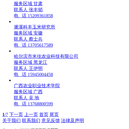
服务区域
甘肃
联系人
张丰韬
电 话
15209361858
濉溪科丰玉米研究所
服务区域
安徽
联系人
蔡士兵
电 话
13705617589
哈尔滨市米佳农业科技有限公司
服务区域
黑龙江
联系人
王伊明
电 话
15945004458
广西农业职业技术学院
服务区域
广西
联系人
吴 地
电 话
13768800599
1
/7
下一页
上一页
首页
尾页
关于我们
联系我们
意见反馈
法律及声明