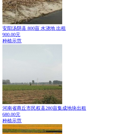
安阳汤阴县 800亩 水浇地 出租
900.00元
种植示范
河南省商丘市民权县280亩集成地块出租
680.00元
种植示范