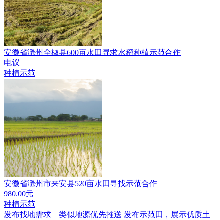
安徽省滁州全椒县600亩水田寻求水稻种植示范合作
电议
种植示范
安徽省滁州市来安县520亩水田寻找示范合作
980.00元
种植示范
发布找地需求，类似地源优先推送
发布示范田，展示优质土