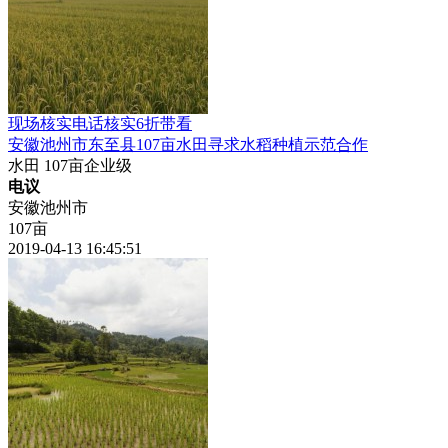
现场核实
电话核实
6折带看
安徽
池州市东至县107亩水田寻求水稻种植示范合作
水田
107亩
企业级
电议
安徽池州市
107亩
2019-04-13 16:45:51