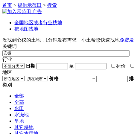
首页
>
提供示范田
>
搜索
广告
全国地区或者行业找地
按地图找地
没找到心仪的土地，1分钟发布需求，小土帮您快速找地
免费发
关键词
行业
日期
至
标价
地区
价格
~
排
类别
全部
全部
水田
水浇地
旱地
其它耕地
其它农用地