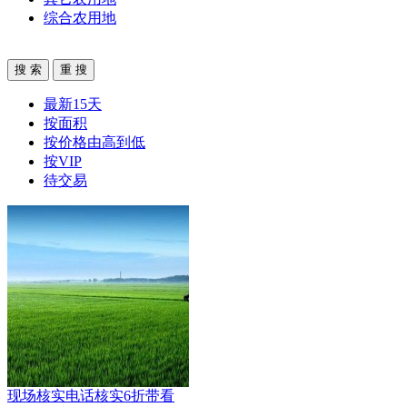
综合农用地
最新15天
按面积
按价格由高到低
按VIP
待交易
现场核实
电话核实
6折带看